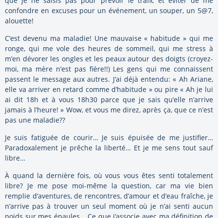
que je ne saisis pas pour prévoir le trafic et éviter de me
confondre en excuses pour un événement, un souper, un 5@7,
alouette!
C’est devenu ma maladie! Une mauvaise « habitude » qui me
ronge, qui me vole des heures de sommeil, qui me stress à
m’en dévorer les ongles et les peaux autour des doigts (croyez-
moi, ma mère n’est pas fière!!) Les gens qui me connaissent
passent le message aux autres. J’ai déjà entendu: « Ah Ariane,
elle va arriver en retard comme d’habitude » ou pire « Ah je lui
ai dit 18h et à vous 18h30 parce que je sais qu’elle n’arrive
jamais à l’heure! » Wow, et vous me direz, après ça, que ce n’est
pas une maladie??
Je suis fatiguée de courir… Je suis épuisée de me justifier…
Paradoxalement je prêche la liberté… Et je me sens tout sauf
libre…
À quand la dernière fois, où vous vous êtes senti totalement
libre? Je me pose moi-même la question, car ma vie bien
remplie d’aventures, de rencontres, d’amour et d’eau fraîche, je
n’arrive pas à trouver un seul moment où je n’ai senti aucun
poids sur mes épaules… Ce que j’associe avec ma définition de