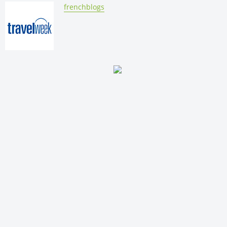
By:
frenchblogs