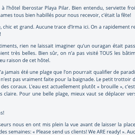
l’hôtel Iberostar Playa Pilar. Bien entendu, serviette froid
es tous bien habillés pour nous recevoir, c’était la fête!
uré, chic et grand. Aucune trace d’Irma ici. On a rapidemen
!
ments, rien ne laissait imaginer qu’un ouragan était passé
ent très belles. Bien sûr, on n’a pas visité TOUS les bâti
 eu raison de cet hôtel.
’a jamais été une plage que l’on pourrait qualifier de paradisi
 n’est pas vraiment faite pour la baignade. Le petit trottoir 
des coraux. L’eau est actuellement plutôt « brouille », c’est
 claire. Pour une belle plage, mieux vaut se déplacer ver
s!
urs nous en ont mis plein la vue avant de laisser la plac
s semaines: « Please send us clients! We ARE ready! ». Auc