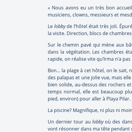
« Nous avons eu un très bon accueil à 
musiciens, clowns, messieurs et mesdam
Le
lobby
de l’hôtel était très joli. Ép
la visite. Direction, blocs de chambres
Sur le chemin pavé qui mène aux bâti
dans la végétation. Les chambres étai
rapide, on réalise vite qu’Irma n’a pas
Bon… la plage à cet hôtel, on le sait, n
des palapas et une jolie vue, mais elle
bien solide, au-dessus des rochers et 
temps normal, elle est beaucoup plus
pied, environ) pour aller à Playa Pilar.
La piscine? Magnifique, ni plus ni moin
Un dernier tour au
lobby
où des danse
vont résonner dans ma tête pendant de