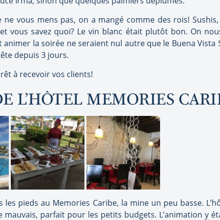
douce Irma, sinon que quelques palmiers déplumés.
e ne vous mens pas, on a mangé comme des rois! Sushis, a
 vous savez quoi? Le vin blanc était plutôt bon. On nous
t animer la soirée ne seraient nul autre que le Buena Vista 
ête depuis 3 jours.
prêt à recevoir vos clients!
DE L’HÔTEL MEMORIES CARI
ais les pieds au Memories Caribe, la mine un peu basse. L’
re mauvais, parfait pour les petits budgets. L’animation y ét