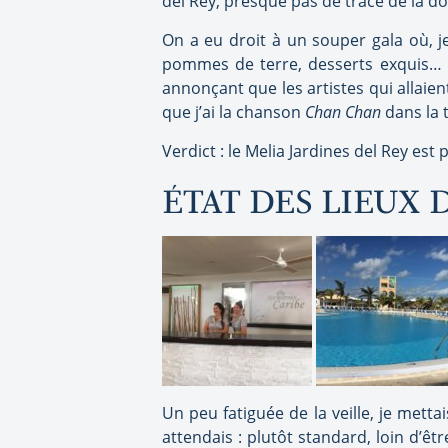
del Rey, presque pas de trace de la 
On a eu droit à un souper gala où, j
pommes de terre, desserts exquis… et
annonçant que les artistes qui allaien
que j’ai la chanson
Chan Chan
dans la t
Verdict : le Melia Jardines del Rey est 
ÉTAT DES LIEUX 
Un peu fatiguée de la veille, je mett
attendais : plutôt standard, loin d’êt