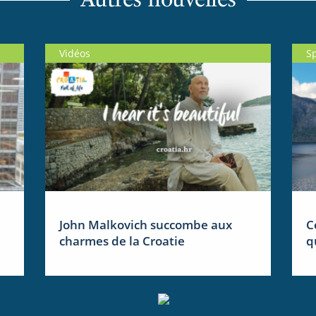
Vidéos
S
John Malkovich succombe aux
C
charmes de la Croatie
q