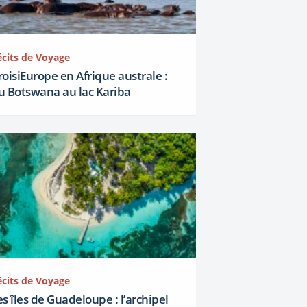
écits de Voyage
roisiEurope en Afrique australe :
u Botswana au lac Kariba
écits de Voyage
es îles de Guadeloupe : l’archipel