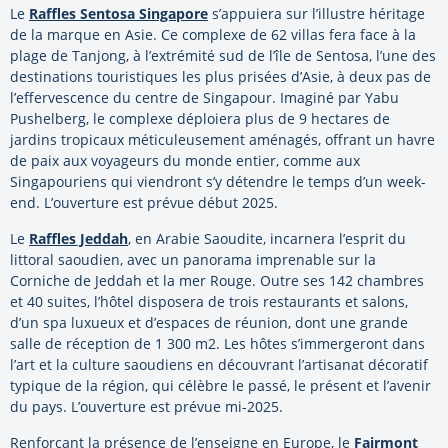
Le
Raffles Sentosa Singapore
s’appuiera sur l’illustre héritage
de la marque en Asie. Ce complexe de 62 villas fera face à la
plage de Tanjong, à l’extrémité sud de l’île de Sentosa, l’une des
destinations touristiques les plus prisées d’Asie, à deux pas de
l’effervescence du centre de Singapour. Imaginé par Yabu
Pushelberg, le complexe déploiera plus de 9 hectares de
jardins tropicaux méticuleusement aménagés, offrant un havre
de paix aux voyageurs du monde entier, comme aux
Singapouriens qui viendront s’y détendre le temps d’un week-
end. L’ouverture est prévue début 2025.
Le
Raffles Jeddah
, en Arabie Saoudite, incarnera l’esprit du
littoral saoudien, avec un panorama imprenable sur la
Corniche de Jeddah et la mer Rouge. Outre ses 142 chambres
et 40 suites, l’hôtel disposera de trois restaurants et salons,
d’un spa luxueux et d’espaces de réunion, dont une grande
salle de réception de 1 300 m2. Les hôtes s’immergeront dans
l’art et la culture saoudiens en découvrant l’artisanat décoratif
typique de la région, qui célèbre le passé, le présent et l’avenir
du pays. L’ouverture est prévue mi-2025.
Renforçant la présence de l’enseigne en Europe, le
Fairmont