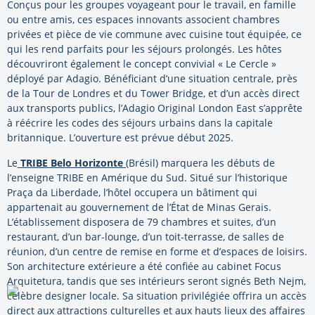
Conçus pour les groupes voyageant pour le travail, en famille
ou entre amis, ces espaces innovants associent chambres
privées et pièce de vie commune avec cuisine tout équipée, ce
qui les rend parfaits pour les séjours prolongés. Les hôtes
découvriront également le concept convivial « Le Cercle »
déployé par Adagio. Bénéficiant d’une situation centrale, près
de la Tour de Londres et du Tower Bridge, et d’un accès direct
aux transports publics, l’Adagio Original London East s’apprête
à réécrire les codes des séjours urbains dans la capitale
britannique. L’ouverture est prévue début 2025.
Le
TRIBE Belo Horizonte
(Brésil) marquera les débuts de
l’enseigne TRIBE en Amérique du Sud. Situé sur l’historique
Praça da Liberdade, l’hôtel occupera un bâtiment qui
appartenait au gouvernement de l’État de Minas Gerais.
L’établissement disposera de 79 chambres et suites, d’un
restaurant, d’un bar-lounge, d’un toit-terrasse, de salles de
réunion, d’un centre de remise en forme et d’espaces de loisirs.
Son architecture extérieure a été confiée au cabinet Focus
Arquitetura, tandis que ses intérieurs seront signés Beth Nejm,
célèbre designer locale. Sa situation privilégiée offrira un accès
direct aux attractions culturelles et aux hauts lieux des affaires