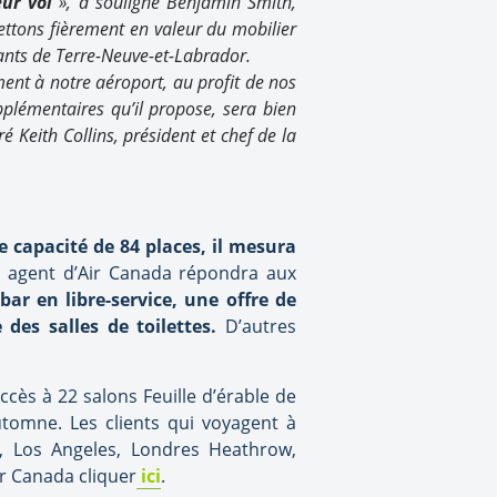
ur vol
», a souligné Benjamin Smith,
mettons fièrement en valeur du mobilier
tants de Terre-Neuve-et-Labrador.
ment à notre aéroport, au profit de nos
lémentaires qu’il propose, sera bien
é Keith Collins, président et chef de la
e capacité de 84 places, il mesura
n agent d’Air Canada répondra aux
bar en libre-service, une offre de
des salles de toilettes.
D’autres
ccès à 22 salons Feuille d’érable de
tomne. Les clients qui voyagent à
, Los Angeles, Londres Heathrow,
ir Canada cliquer
ici
.