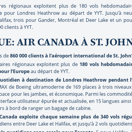
res régionaux exploitent plus de 180 vols hebdomadair
ce pour Londres Heathrow au départ de YYT. Jusqu’à neuf
ifax, trois pour Gander, Montréal et Deer Lake et un pou
0 clients à YYT.
UE:
AIR CANADA À ST. JOHN’S
us de
860 000 clients à l’aéroport international de St. John’
aires régionaux exploitent plus de
180 vols hebdomadaire
pour l’Europe
au départ de YYT.
quotidien à destination de Londres Heathrow pendant l
 MAX de Boeing ultramoderne de 169 places à trois niveaux
space pour les jambes, et économique. Parmi les commodité
terface utilisateur épurée et actualisée, en 15 langues ains
s à bord de ranger un bagage de cabine.
 Canada exploite chaque semaine plus de 340 vols régu
diens entre Deer Lake et Halifax, et jusqu’à 2 vols quotidien