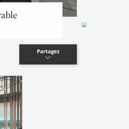
rable
Partagez