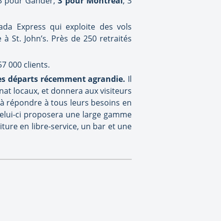
, 3 pour Gander,
3 pour Montréal
, 3
ada Express qui exploite des vols
 St. John’s. Près de 250 retraités
57 000 clients.
des départs récemment agrandie.
Il
nat locaux, et donnera aux visiteurs
 à répondre à tous leurs besoins en
 celui-ci proposera une large gamme
ure en libre-service, un bar et une