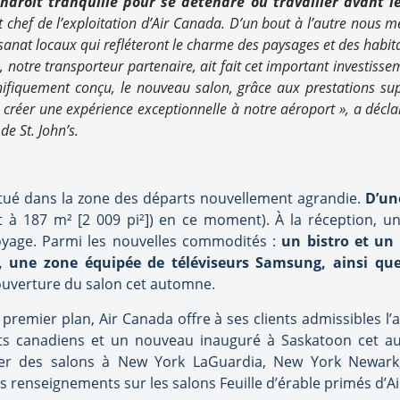
ndroit tranquille pour se détendre ou travailler avant le
t chef de l’exploitation d’Air Canada. D’un bout à l’autre nous 
tisanat locaux qui refléteront le charme des paysages et des habi
notre transporteur partenaire, ait fait cet important investisse
fiquement conçu, le nouveau salon, grâce aux prestations supp
à créer une expérience exceptionnelle à notre aéroport », a déclar
de St. John’s.
situé dans la zone des départs nouvellement agrandie.
D’un
à 187 m² [2 009 pi²]) en ce moment). À la réception, u
oyage. Parmi les nouvelles commodités :
un bistro et un 
, une zone équipée de téléviseurs Samsung, ainsi que 
ouverture du salon cet automne.
remier plan, Air Canada offre à ses clients admissibles l’a
s canadiens et un nouveau inauguré à Saskatoon cet au
iter des salons à New York LaGuardia, New York Newark
s renseignements sur les salons Feuille d’érable primés d’A