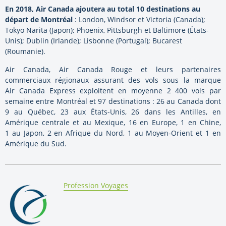
En 2018, Air Canada ajoutera au total 10 destinations au
départ de Montréal
:
London
,
Windsor
et
Victoria (Canada)
;
Tokyo Narita (Japon);
Phoenix
,
Pittsburgh
et
Baltimore
(États-
Unis);
Dublin
(
Irlande
); Lisbonne (
Portugal
); Bucarest
(Roumanie).
Air Canada, Air Canada Rouge et leurs partenaires
commerciaux régionaux assurant des vols sous la marque
Air Canada Express exploitent en moyenne 2 400 vols par
semaine entre Montréal et 97 destinations : 26 au Canada dont
9 au Québec, 23 aux États-Unis, 26 dans les Antilles, en
Amérique centrale et au Mexique, 16 en
Europe
, 1 en Chine,
1 au Japon, 2 en Afrique du Nord, 1 au Moyen-Orient et 1 en
Amérique du Sud.
By:
Profession Voyages