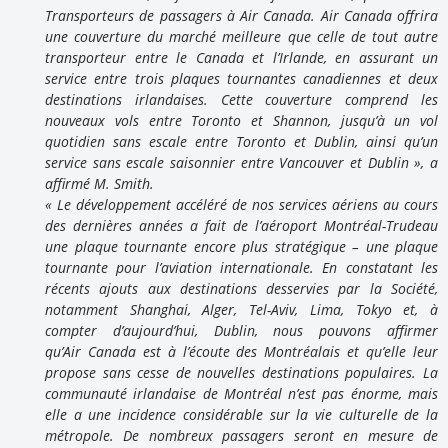
Transporteurs de passagers à Air Canada. Air Canada offrira
une couverture du marché meilleure que celle de tout autre
transporteur entre le Canada et l’
Irlande
, en assurant un
service entre trois plaques tournantes canadiennes et deux
destinations irlandaises. Cette couverture comprend les
nouveaux vols entre
Toronto
et Shannon, jusqu’à un vol
quotidien sans escale entre
Toronto
et
Dublin
, ainsi qu’un
service sans escale saisonnier entre
Vancouver
et Dublin », a
affirmé M. Smith.
« Le développement accéléré de nos services aériens au cours
des dernières années a fait de l’aéroport Montréal-Trudeau
une plaque tournante encore plus stratégique – une plaque
tournante pour l’aviation internationale. En constatant les
récents ajouts aux destinations desservies par la Société,
notamment
Shanghai
,
Alger
,
Tel-Aviv
,
Lima
,
Tokyo
et, à
compter d’aujourd’hui,
Dublin
, nous pouvons affirmer
qu’Air Canada est à l’écoute des Montréalais et qu’elle leur
propose sans cesse de nouvelles destinations populaires. La
communauté irlandaise de Montréal n’est pas énorme, mais
elle a une incidence considérable sur la vie culturelle de la
métropole. De nombreux passagers seront en mesure de