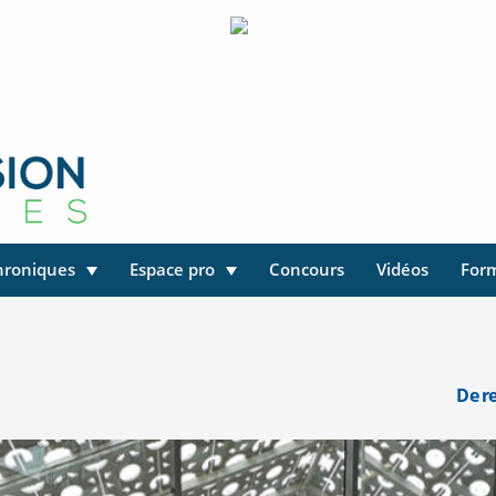
hroniques
Espace pro
Concours
Vidéos
For
De r