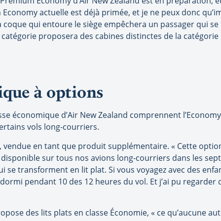
ne Premium Economy d’Air New Zealand est en préparation, e
 Economy actuelle est déjà primée, et je ne peux donc qu’i
 La coque qui entoure le siège empêchera un passager qui s
catégorie proposera des cabines distinctes de la catégorie 
ique à options
asse économique d’Air New Zealand comprennent l’Economy S
ertains vols long-courriers.
vendue en tant que produit supplémentaire. « Cette option
t disponible sur tous nos avions long-courriers dans les se
 se transforment en lit plat. Si vous voyagez avec des enfant
a dormi pendant 10 des 12 heures du vol. Et j’ai pu regarder 
opose des lits plats en classe Économie, « ce qu’aucune aut