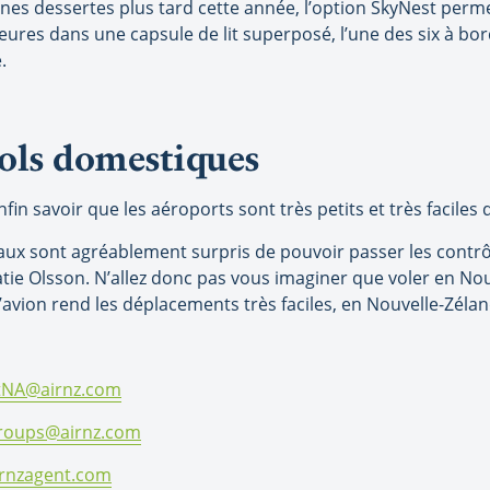
ines dessertes plus tard cette année, l’option SkyNest per
ures dans une capsule de lit superposé, l’une des six à bor
.
ols domestiques
fin savoir que les aéroports sont très petits et très faciles 
x sont agréablement surpris de pouvoir passer les contrôle
tie Olsson. N’allez donc pas vous imaginer que voler en No
’avion rend les déplacements très faciles, en Nouvelle-Zélan
tNA@airnz.com
oups@airnz.com
irnzagent.com