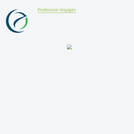
By:
Profession Voyages