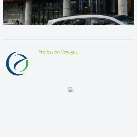
By:
Profession Voyages