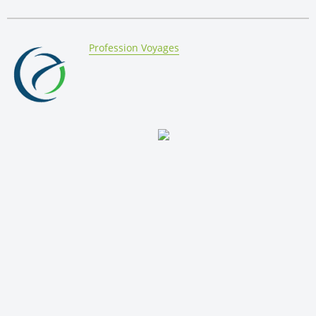
By:
Profession Voyages