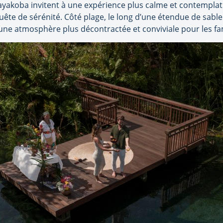
Mayakoba invitent à une expérience plus calme et contemplati
uête de sérénité. Côté plage, le long d’une étendue de sable
 une atmosphère plus décontractée et conviviale pour les fam