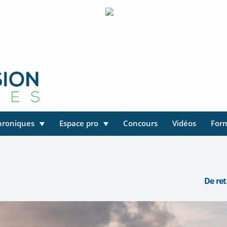
hroniques
Espace pro
Concours
Vidéos
For
De ret