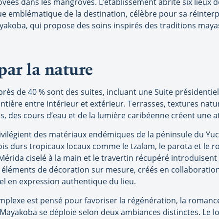
vées dans les mangroves. L’établissement abrite six lieux de
 emblématique de la destination, célèbre pour sa réinterp
Mayakoba, qui propose des soins inspirés des traditions maya
par la nature
rès de 40 % sont des suites, incluant une Suite présidentie
tière entre intérieur et extérieur. Terrasses, textures natur
, des cours d’eau et de la lumière caribéenne créent une 
ivilégient des matériaux endémiques de la péninsule du Yuc
is durs tropicaux locaux comme le tzalam, le parota et le 
Mérida ciselé à la main et le travertin récupéré introduisen
es éléments de décoration sur mesure, créés en collaboration
l en expression authentique du lieu.
mplexe est pensé pour favoriser la régénération, la roman
la Mayakoba se déploie selon deux ambiances distinctes. Le 