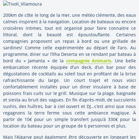
200km de côte le long de la mer, une météo clémente, des eaux
calmes inspirent à la navigation. Location de bateaux ou encore
croisières intimes, tout est organisé pour faire connaitre ce
littoral, dont la beauté est époustouflante. Certaines
compagnies proposent un repas à bord ou une grillade de
sardines! Comme celle expérimentée au départ de Faro. Au
programme, diner sur l’Ilha Deserta en se rendant par bateau à
bord du « Jamanta » de la
compagnie Animaris
. Une belle
embarcation récente équipée d’un deck, d’un bar pour des
dégustations de cocktails au soleil tout en profitant de la brise
rafraichissante du large. Un court trajet et nous voici
confortablement installés pour un diner insulaire à base de
poissons frais cuits sur le grill. Musique sur la plage, baignade
et siesta au bruit des vagues. En fin d’après-midi, de succulents
sushis, des huîtres, bar à ciel ouvert et DJ…c’est ainsi que nous
regagnons la terre ferme sous cette ambiance magique. À
partir de 10€ pour un simple transfert jusqu’à 330€ pour la
location du bateau pour un groupe de 6 personnes et plus.
Mais l’Algarve peut également être découverte en longeant les