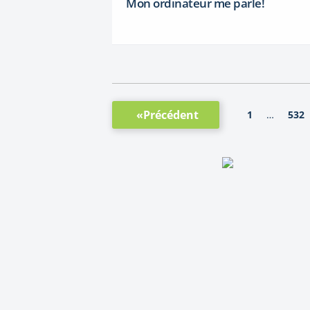
Mon ordinateur me parle!
«Précédent
1
532
…