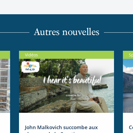
Autres nouvelles
Vidéos
S
John Malkovich succombe aux
C