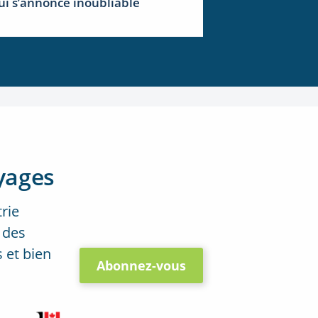
ui s’annonce inoubliable
yages
trie
 des
 et bien
Abonnez-vous