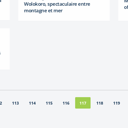
a
M
Wolokoro, spectaculaire entre
o
montagne et mer
s
2
113
114
115
116
118
119
117