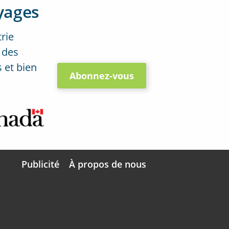
yages
trie
 des
 et bien
Abonnez-vous
Publicité
À propos de nous