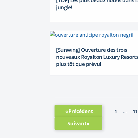
[TOP] Les plus beaux hôtels dans l
jungle!
[Sunwing] Ouverture des trois
nouveaux Royalton Luxury Resort
plus tôt que prévu!
«Précédent
1
11
…
Suivant»