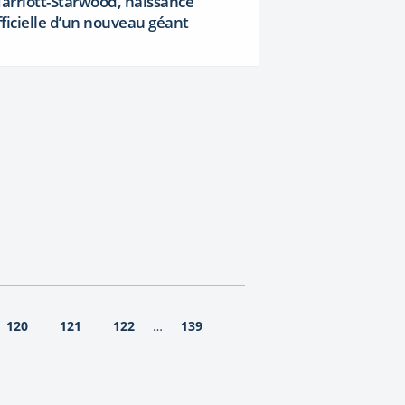
arriott-Starwood, naissance
fficielle d’un nouveau géant
120
121
122
139
…