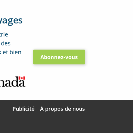
yages
trie
 des
 et bien
Abonnez-vous
Publicité
À propos de nous