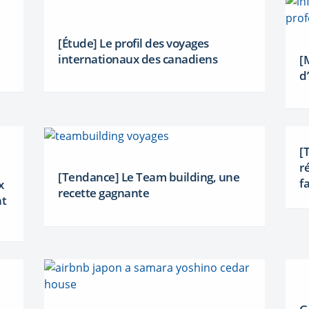
[Étude] Le profil des voyages
internationaux des canadiens
[
d
[
r
[Tendance] Le Team building, une
f
x
recette gagnante
nt