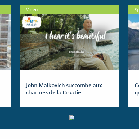
Vidéos
S
John Malkovich succombe aux
C
charmes de la Croatie
q