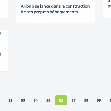
G
p
Airbnb se lance dans la construction
de ses propres hébergements
e
52
53
54
55
57
58
59
56