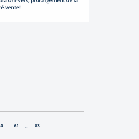
ala Uni-Vers, prolongement de la
ré-vente!
60
61
63
…