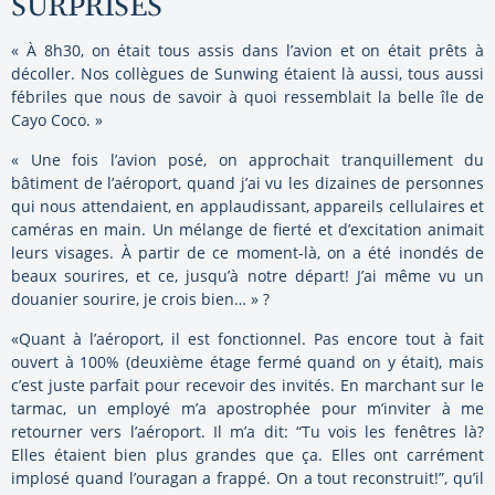
SURPRISES
« À 8h30, on était tous assis dans l’avion et on était prêts à
décoller. Nos collègues de Sunwing étaient là aussi, tous aussi
fébriles que nous de savoir à quoi ressemblait la belle île de
Cayo Coco. »
« Une fois l’avion posé, on approchait tranquillement du
bâtiment de l’aéroport, quand j’ai vu les dizaines de personnes
qui nous attendaient, en applaudissant, appareils cellulaires et
caméras en main. Un mélange de fierté et d’excitation animait
leurs visages. À partir de ce moment-là, on a été inondés de
beaux sourires, et ce, jusqu’à notre départ! J’ai même vu un
douanier sourire, je crois bien… »
?
«Quant à l’aéroport, il est fonctionnel. Pas encore tout à fait
ouvert à 100% (deuxième étage fermé quand on y était), mais
c’est juste parfait pour recevoir des invités. En marchant sur le
tarmac, un employé m’a apostrophée pour m’inviter à me
retourner vers l’aéroport. Il m’a dit: “Tu vois les fenêtres là?
Elles étaient bien plus grandes que ça. Elles ont carrément
implosé quand l’ouragan a frappé. On a tout reconstruit!”, qu’il