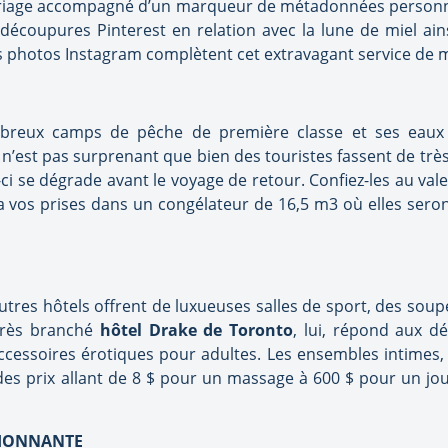
mariage accompagné d’un marqueur de métadonnées personna
découpures Pinterest en relation avec la lune de miel ain
es photos Instagram complètent cet extravagant service de 
reux camps de pêche de première classe et ses eaux p
n’est pas surprenant que bien des touristes fassent de très 
-ci se dégrade avant le voyage de retour. Confiez-les au val
a vos prises dans un congélateur de 16,5 m3 où elles seront 
utres hôtels offrent de luxueuses salles de sport, des so
 très branché
hôtel Drake de Toronto
, lui, répond aux dé
essoires érotiques pour adultes. Les ensembles intimes, 
des prix allant de 8 $ pour un massage à 600 $ pour un joue
SIONNANTE