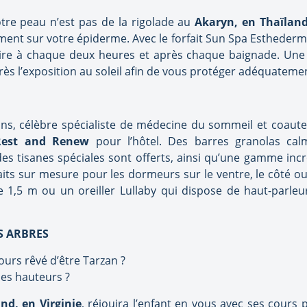
tre peau n’est pas de la rigolade au
Akaryn, en Thaïland
ûment sur votre épiderme. Avec le forfait Sun Spa Esthede
ire à chaque deux heures et après chaque baignade. Une
ès l’exposition au soleil afin de vous protéger adéquatemen
ns, célèbre spécialiste de médecine du sommeil et coaute
Rest and Renew
pour l’hôtel. Des barres granolas ca
des tisanes spéciales sont offerts, ainsi qu’une gamme incr
ts sur mesure pour les dormeurs sur le ventre, le côté ou l
 1,5 m ou un oreiller Lullaby qui dispose de haut-parleu
S ARBRES
ours rêvé d’être Tarzan ?
des hauteurs ?
nd, en Virginie
, réjouira l’enfant en vous avec ses cours