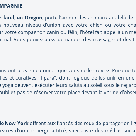
OMPAGNIE
rtland, en Oregon
, porte l’amour des animaux au-delà de l
n nouveau niveau d’union avec votre chien ou votre chat.
ur votre compagnon canin ou félin, l’hôtel fait appel à un
animal. Vous pouvez aussi demander des massages et des 
ins ont plus en commun que vous ne le croyiez! Puisque t
elles et curatives, il paraît donc logique de les unir en un
 yoga peuvent exécuter leurs saluts au soleil sous le regar
oubliez pas de réserver votre place devant la vitrine d’obs
de New York
offrent aux fiancés désireux de partager en li
ervices d’un concierge attitré, spécialiste des médias soci