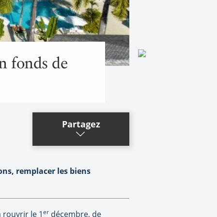
un fonds de
Partagez
ons, remplacer les biens
er
rouvrir le 1
décembre, de