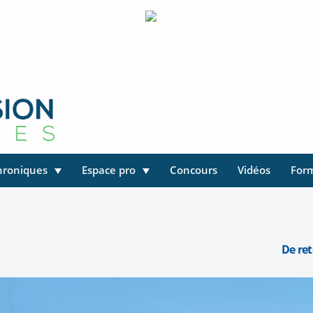
hroniques
Espace pro
Concours
Vidéos
For
De ret