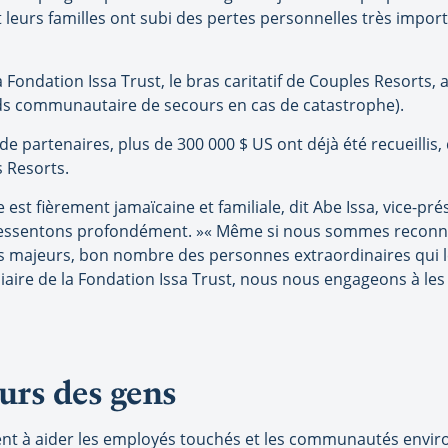
leurs familles ont subi des pertes personnelles très import
 Fondation Issa Trust, le bras caritatif de Couples Resorts, 
ds communautaire de secours en cas de catastrophe).
 de partenaires, plus de 300 000 $ US ont déjà été recueilli
 Resorts.
est fièrement jamaïcaine et familiale, dit Abe Issa, vice-pr
ressentons profondément. »« Même si nous sommes reconna
 majeurs, bon nombre des personnes extraordinaires qui le
médiaire de la Fondation Issa Trust, nous nous engageons à les
urs des gens
ent à aider les employés touchés et les communautés envir