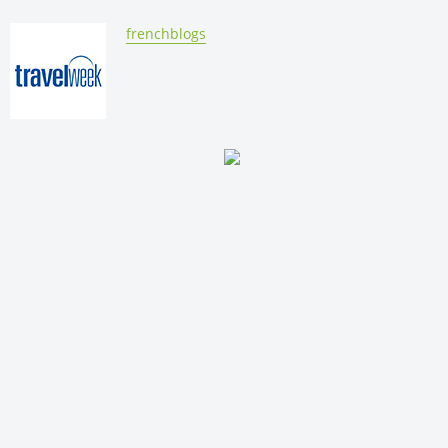
By:
frenchblogs