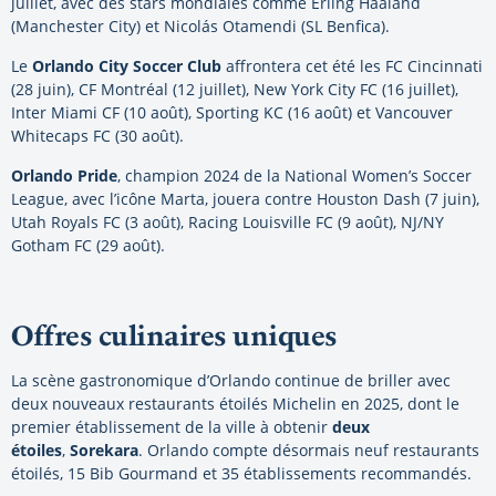
juillet, avec des stars mondiales comme Erling Haaland
(Manchester City) et Nicolás Otamendi (SL Benfica).
Le
Orlando City Soccer Club
affrontera cet été les FC Cincinnati
(28 juin), CF Montréal (12 juillet), New York City FC (16 juillet),
Inter Miami CF (10 août), Sporting KC (16 août) et Vancouver
Whitecaps FC (30 août).
Orlando Pride
, champion 2024 de la National Women’s Soccer
League, avec l’icône Marta, jouera contre Houston Dash (7 juin),
Utah Royals FC (3 août), Racing Louisville FC (9 août), NJ/NY
Gotham FC (29 août).
Offres culinaires uniques
La scène gastronomique d’Orlando continue de briller avec
deux nouveaux restaurants étoilés Michelin en 2025, dont le
premier établissement de la ville à obtenir
deux
étoiles
,
Sorekara
. Orlando compte désormais neuf restaurants
étoilés, 15 Bib Gourmand et 35 établissements recommandés.