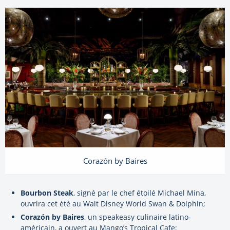
Corazón by Baires
Bourbon Steak
, signé par le chef étoilé Michael Mina,
ouvrira cet été au Walt Disney World Swan & Dolphin;
Corazón by Baires
, un speakeasy culinaire latino-
américain, a ouvert au Mango’s Tropical Cafe;