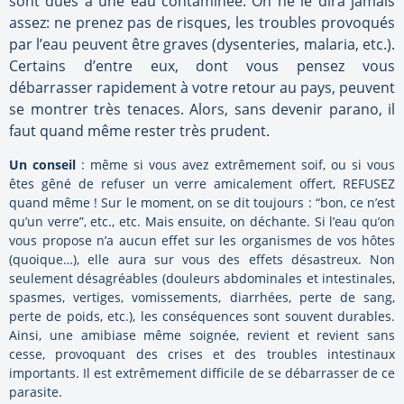
sont dues à une eau contaminée. On ne le dira jamais
assez: ne prenez pas de risques, les troubles provoqués
par l’eau peuvent être graves (dysenteries, malaria, etc.).
Certains d’entre eux, dont vous pensez vous
débarrasser rapidement à votre retour au pays, peuvent
se montrer très tenaces. Alors, sans devenir parano, il
faut quand même rester très prudent.
Un conseil
: même si vous avez extrêmement soif, ou si vous
êtes gêné de refuser un verre amicalement offert, REFUSEZ
quand même ! Sur le moment, on se dit toujours : “bon, ce n’est
qu’un verre”, etc., etc. Mais ensuite, on déchante. Si l’eau qu’on
vous propose n’a aucun effet sur les organismes de vos hôtes
(quoique…), elle aura sur vous des effets désastreux. Non
seulement désagréables (douleurs abdominales et intestinales,
spasmes, vertiges, vomissements, diarrhées, perte de sang,
perte de poids, etc.), les conséquences sont souvent durables.
Ainsi, une amibiase même soignée, revient et revient sans
cesse, provoquant des crises et des troubles intestinaux
importants. Il est extrêmement difficile de se débarrasser de ce
parasite.