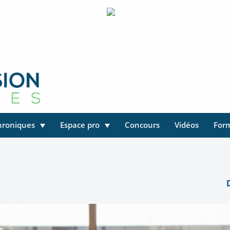
hroniques
Espace pro
Concours
Vidéos
For
D