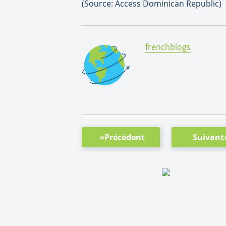
(Source: Access Dominican Republic)
By:
frenchblogs
«Précédent
Suivant