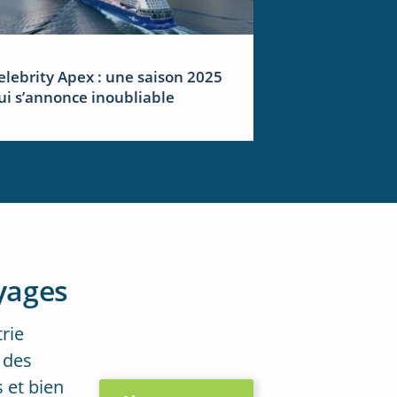
elebrity Apex : une saison 2025
ui s’annonce inoubliable
yages
trie
 des
 et bien