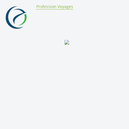
By:
Profession Voyages