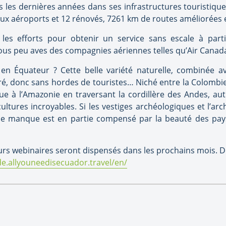
 les dernières années dans ses infrastructures touristiques
veaux aéroports et 12 rénovés, 7261 km de routes améliorées
 les efforts pour obtenir un service sans escale à parti
us peu aves des compagnies aériennes telles qu’Air Canada 
en Équateur ? Cette belle variété naturelle, combinée ave
donc sans hordes de touristes… Niché entre la Colombie e
ique à l’Amazonie en traversant la cordillère des Andes, au
ultures incroyables. Si les vestiges archéologiques et l’ar
e manque est en partie compensé par la beauté des paysa
s webinaires seront dispensés dans les prochains mois. De 
de.allyouneedisecuador.travel/en/