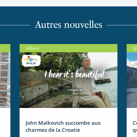
Autres nouvelles
Vidéos
S
John Malkovich succombe aux
C
charmes de la Croatie
q