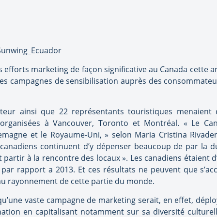
ses efforts marketing de façon significative au Canada cet
 des campagnes de sensibilisation auprès des consommate
teur ainsi que 22 représentants touristiques menaient
 organisées à Vancouver, Toronto et Montréal. « Le Ca
’Allemagne et le Royaume-Uni, » selon Maria Cristina Rivad
 canadiens continuent d’y dépenser beaucoup de par la du
et partir à la rencontre des locaux ». Les canadiens étaient 
par rapport a 2013. Et ces résultats ne peuvent que s’ac
au rayonnement de cette partie du monde.
qu’une vaste campagne de marketing serait, en effet, déplo
tination en capitalisant notamment sur sa diversité cultur