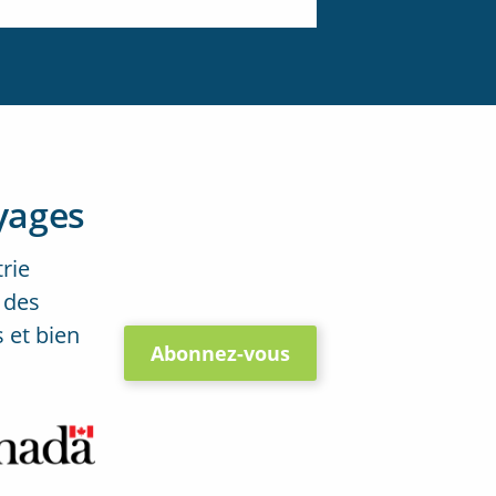
yages
trie
 des
 et bien
Abonnez-vous