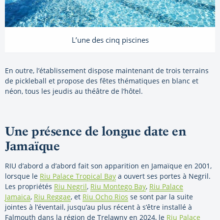
L’une des cinq piscines
En outre, l’établissement dispose maintenant de trois terrains
de pickleball et propose des fêtes thématiques en blanc et
néon, tous les jeudis au théâtre de l’hôtel.
Une présence de longue date en
Jamaïque
RIU d’abord a d’abord fait son apparition en Jamaïque en 2001,
lorsque le
Riu Palace Tropical Bay
a ouvert ses portes à Negril.
Les propriétés
Riu Negril
,
Riu Montego Bay
,
Riu Palace
Jamaica
,
Riu Reggae
, et
Riu Ocho Rios
se sont par la suite
jointes à l’éventail, jusqu’au plus récent à s’être installé à
Falmouth dans la région de Trelawny en 2024, le
Riu Palace