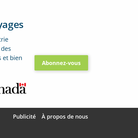
yages
trie
 des
 et bien
Abonnez-vous
Publicité
À propos de nous