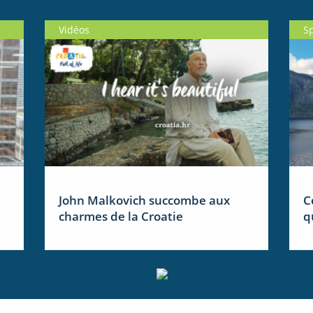
Vidéos
S
John Malkovich succombe aux
C
charmes de la Croatie
q