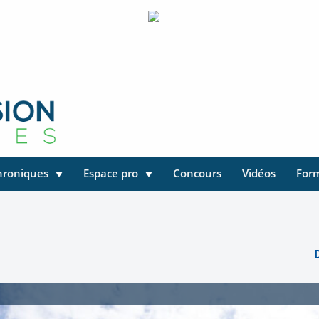
hroniques
Espace pro
Concours
Vidéos
For
D