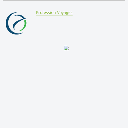
By:
Profession Voyages