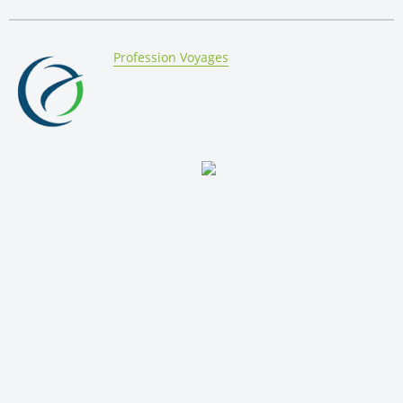
By:
Profession Voyages