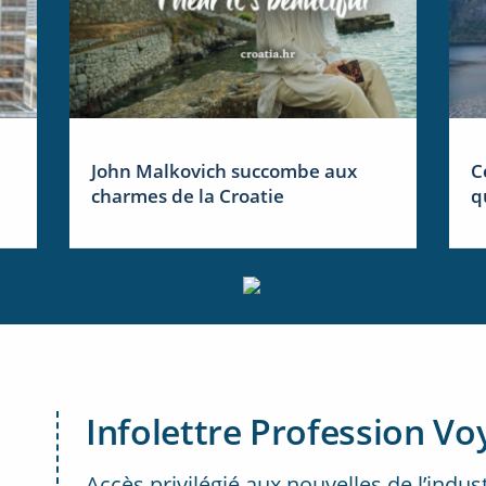
John Malkovich succombe aux
C
charmes de la Croatie
q
Infolettre Profession Vo
Accès privilégié aux nouvelles de l’indus