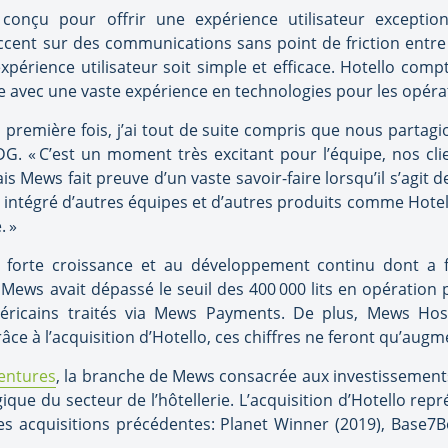
onçu pour offrir une expérience utilisateur exception
ccent sur des communications sans point de friction entre l
périence utilisateur soit simple et efficace. Hotello comp
e avec une vaste expérience en technologies pour les opérat
 première fois, j’ai tout de suite compris que nous partagi
 PDG. « C’est un moment très excitant pour l’équipe, nos clie
Mews fait preuve d’un vaste savoir-faire lorsqu’il s’agit de
à intégré d’autres équipes et d’autres produits comme Hote
. »
à la forte croissance et au développement continu dont 
 Mews avait dépassé le seuil des 400 000 lits en opération 
américains traités via Mews Payments. De plus, Mews Ho
âce à l’acquisition d’Hotello, ces chiffres ne feront qu’augm
entures
, la branche de Mews consacrée aux investissement
que du secteur de l’hôtellerie. L’acquisition d’Hotello repr
es acquisitions précédentes: Planet Winner (2019), Base7Bo