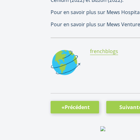
Cenium (
2022) et
Bizzon (2022).
Pour en savoir plus sur Mews Hospital
Pour en savoir plus sur Mews Venture
By:
frenchblogs
«Précédent
Suivant