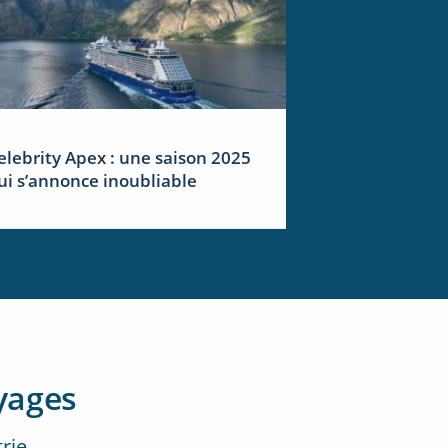
elebrity Apex : une saison 2025
ui s’annonce inoubliable
yages
trie