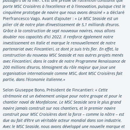
passagers de la mer. C’est une preuve de l’attention constante que
porte MSC Croisières à l’excellence et à l’innovation, puisque c’est le
cinquième prototype de navire que nous avons dessiné »
a déclaré
Pierfrancesco Vago. Avant d’ajouter :
« Le MSC Seaside est un
pilier clé de notre plan d’investissement de 5,1 milliards d’euros.
Grâce à la construction de sept nouveaux navires, nous allons
doubler nos capacités d’ici 2022. Il renforce également notre
investissement en Italie et marque le renouvellement de notre
partenariat avec Fincantieri, ce dont je suis très fier. En effet, la
construction du nouveau MSC Seaside et nos autres projets menés
avec Fincantieri, dans le cadre de notre Programme Renaissance de
200 millions d’euros, témoignent du rôle majeur que joue une
organisation internationale comme MSC, dont MSC Croisières fait
partie, dans l’économie italienne.»
Selon Giuseppe Bono, Président de Fincantieri:
« Cette
cérémonie est un événement unique pour notre groupe et pour le
chantier naval de Monfalcone. Le MSC Seaside sera le plus grand
navire jamais construit sur nos chantiers, et le premier navire
construit pour MSC Croisières dont la force – comme la nôtre – est
due au fait d’être un véritable acteur mondial dans son industrie.
Avec le MSC Seaside, nous avons développé une nouvelle marque et