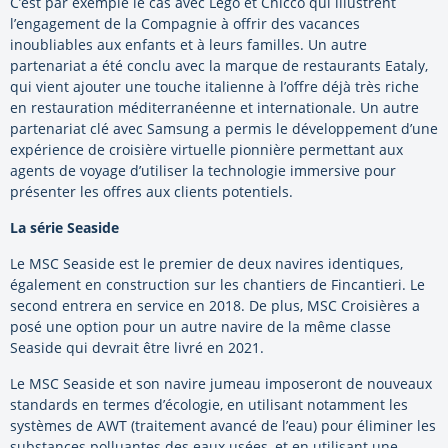
C’est par exemple le cas avec Lego et Chicco qui illustrent
l’engagement de la Compagnie à offrir des vacances
inoubliables aux enfants et à leurs familles. Un autre
partenariat a été conclu avec la marque de restaurants Eataly,
qui vient ajouter une touche italienne à l’offre déjà très riche
en restauration méditerranéenne et internationale. Un autre
partenariat clé avec Samsung a permis le développement d’une
expérience de croisière virtuelle pionnière permettant aux
agents de voyage d’utiliser la technologie immersive pour
présenter les offres aux clients potentiels.
La série Seaside
Le MSC Seaside est le premier de deux navires identiques,
également en construction sur les chantiers de Fincantieri. Le
second entrera en service en 2018. De plus, MSC Croisières a
posé une option pour un autre navire de la même classe
Seaside qui devrait être livré en 2021.
Le MSC Seaside et son navire jumeau imposeront de nouveaux
standards en termes d’écologie, en utilisant notamment les
systèmes de AWT (traitement avancé de l’eau) pour éliminer les
substances polluantes des eaux usées, et en utilisant une