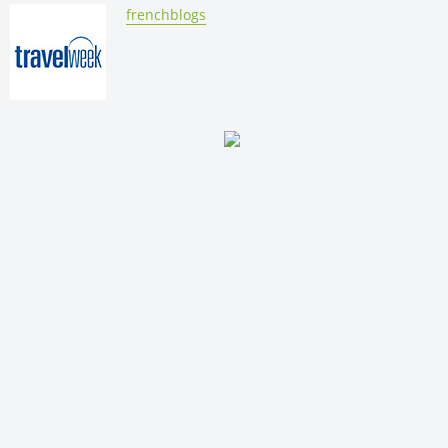
By:
frenchblogs