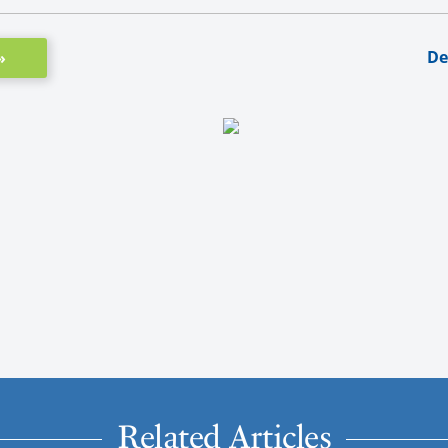
De
»
Related Articles