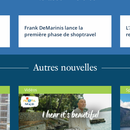
Frank DeMarinis lance la
L
première phase de shoptravel
r
Autres nouvelles
Vidéos
S