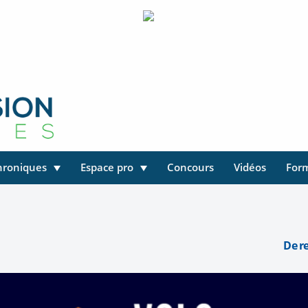
hroniques
Espace pro
Concours
Vidéos
For
De r