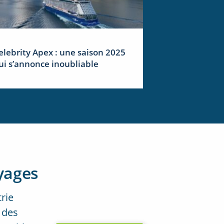
elebrity Apex : une saison 2025
ui s’annonce inoubliable
yages
trie
 des