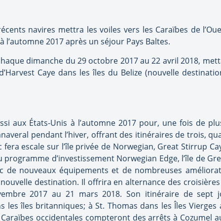
récents navires mettra les voiles vers les Caraïbes de l’O
 à l’automne 2017 après un séjour Pays Baltes.
s chaque dimanche du 29 octobre 2017 au 22 avril 2018, mett
’Harvest Caye dans les îles du Belize (nouvelle destinati
ussi aux États-Unis à l’automne 2017 pour, une fois de pl
naveral pendant l’hiver, offrant des itinéraires de trois, q
fera escale sur l’île privée de Norwegian, Great Stirrup Cay
du programme d’investissement Norwegian Edge, l’île de Gre
c de nouveaux équipements et de nombreuses amélioration
ouvelle destination. Il offrira en alternance des croisière
embre 2017 au 21 mars 2018. Son itinéraire de sept jo
les îles britanniques; à St. Thomas dans les Îles Vierges 
s Caraïbes occidentales compteront des arrêts à Cozumel