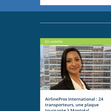
En vedette
AirlinePros International : 24
transporteurs, une plaque
tournante à Montréal