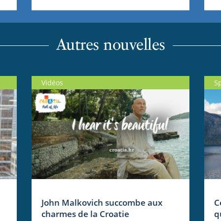
Autres nouvelles
Vidéos
S
John Malkovich succombe aux
C
charmes de la Croatie
q