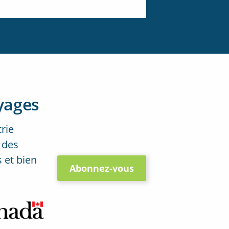
yages
trie
 des
 et bien
Abonnez-vous