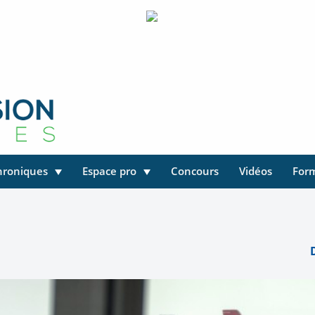
hroniques
Espace pro
Concours
Vidéos
For
D