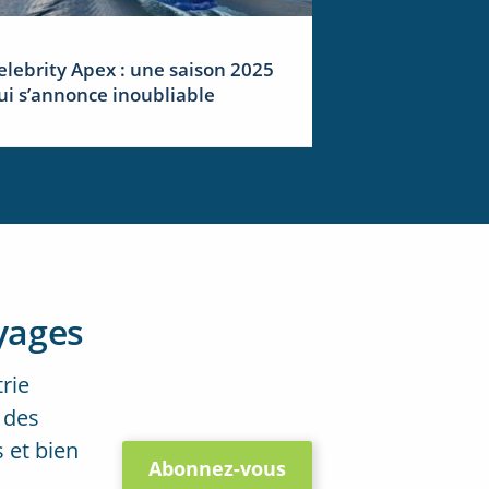
elebrity Apex : une saison 2025
ui s’annonce inoubliable
yages
trie
 des
 et bien
Abonnez-vous