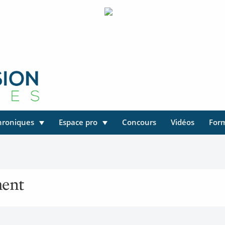
hroniques
Espace pro
Concours
Vidéos
For
ment