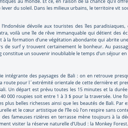
antiques au monde. Et ce, en raison de la chance qu’il off
er du soleil. Dans les milieux urbains, le territoire vit s
l’Indonésie dévoile aux touristes des îles paradisiaques, 
ra, voilà une île de rêve immanquable qui détient des éc
nt à la formation d’une végétation abondante qui abrite un
rs de surf y trouvent certainement le bonheur. Au passag
g constitue un souvenir inoubliable le temps d’un séjour en
ie intégrante des paysages de Bali : on en retrouve presqu
 la route pour l´extrémité orientale de cette dernière et pr
Bali. Un départ est prévu toutes les 15 minutes et la duré
à 40 000 roupies soit entre 1 à 3 $ pour la traversée. Une fo
es plus belles richesses ainsi que les beautés de Bali. Par 
urelle et le cœur artistique de l’île où l’on respire sans con
 des fameuses rizières en terrasse mène toujours à la dé
ment visiter la réserve naturelle d’Ubud : la Monkey Forest