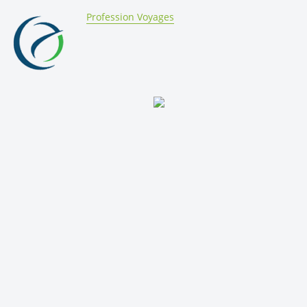
By:
Profession Voyages