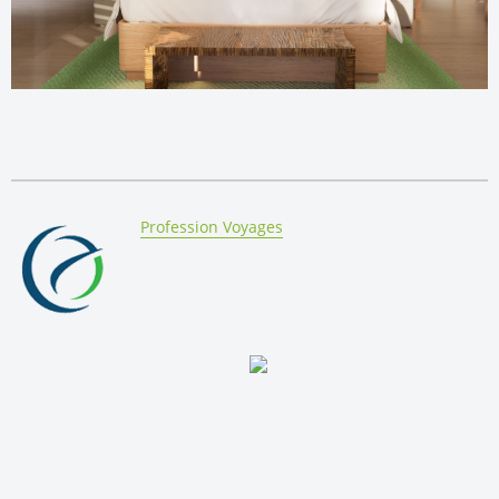
By:
Profession Voyages