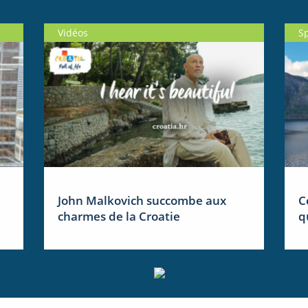
Vidéos
S
John Malkovich succombe aux
C
charmes de la Croatie
q