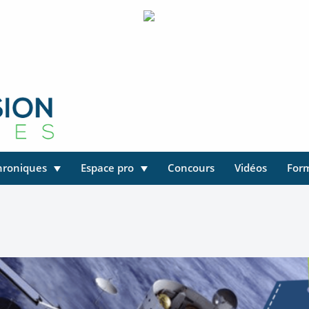
hroniques
Espace pro
Concours
Vidéos
For