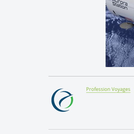
By:
Profession Voyages