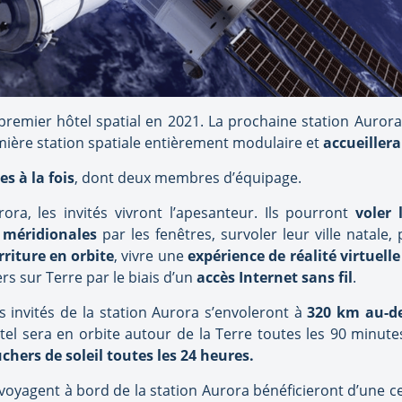
t premier hôtel spatial en 2021. La prochaine station Au
première station spatiale entièrement modulaire et
accueillera
es à la fois
, dont deux membres d’équipage.
ora, les invités vivront l’apesanteur. Ils pourront
voler 
 méridionales
par les fenêtres, survoler leur ville natale
riture en orbite
, vivre une
expérience de réalité virtuelle
rs sur Terre par le biais d’un
accès Internet sans fil
.
s invités de la station Aurora s’envoleront à
320 km au-de
tel sera en orbite autour de la Terre toutes les 90 minutes
hers de soleil toutes les 24 heures.
 voyagent à bord de la station Aurora bénéficieront d’une c