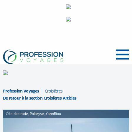
Menu
Profession Voyages
Croisières
De retour à la section Croisières Articles
©La desirade, Polaryse, YannRiou