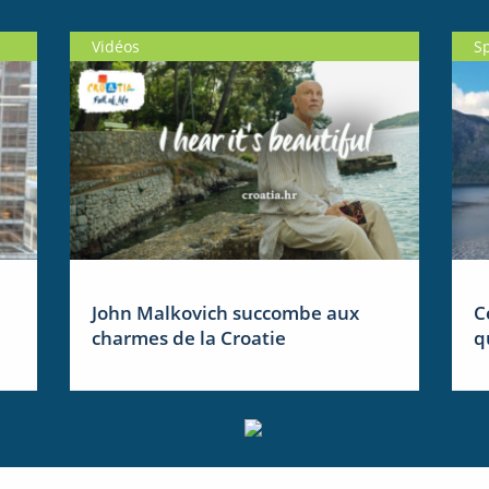
Vidéos
S
John Malkovich succombe aux
C
charmes de la Croatie
q