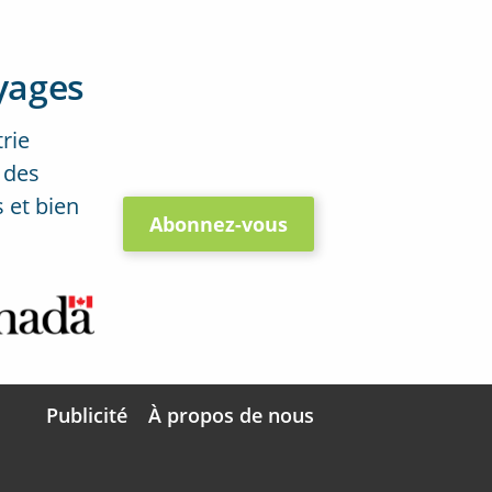
yages
trie
 des
 et bien
Abonnez-vous
Publicité
À propos de nous