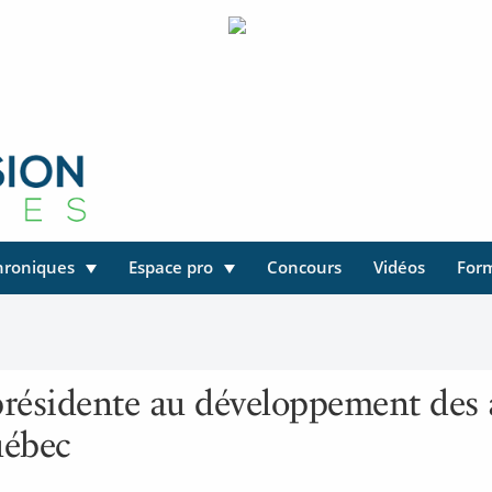
hroniques
Espace pro
Concours
Vidéos
For
présidente au développement des a
uébec