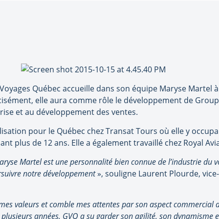
oyages Québec accueille dans son équipe Maryse Martel à t
écisément, elle aura comme rôle le développement de Grou
prise et au développement des ventes.
lisation pour le Québec chez Transat Tours où elle y occupai
t plus de 12 ans. Elle a également travaillé chez Royal Avi
aryse Martel est une personnalité bien connue de l’industrie du
oursuivre notre développement
», souligne Laurent Plourde, vic
t mes valeurs et comble mes attentes par son aspect commercial di
 plusieurs années, GVQ a su garder son agilité, son dynamisme et