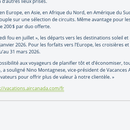
n d
’
autres lieux prisé
s.
r en Europe, en Asie, en Afrique du Nord, en Amérique du S
ouple sur une sélection de circuits. Même avantage pour les
de 200
$ par duo offerte.
i fou en juillet », les départs vers les destinations soleil e
janvier 2026. Pour les forfaits vers l
’
Europe, les croisi
è
res et
qu
’
au 31 mars 2026.
ssibilit
é aux voyageurs de planifier t
ô
t et d’économiser, to
»
, a souligné
Nino Montagnese, vice-pr
ésident de Vacances A
ateurs pour offrir plus de valeur
à
notre client
è
le
.
»
://vacations.aircanada.com/fr