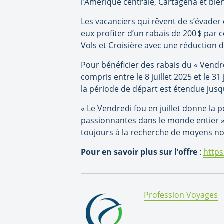
l
’
Amérique centrale, Cartagena et bie
Les vacanciers qui rêvent de s’évade
eux profiter d
’
un rabais de 200
$ par c
Vols et Croisi
è
re avec une réduction 
Pour bénéficier des rabais du « Vendred
compris entre le 8 juillet 2025 et le 31 
la période de départ est étendue jus
« Le
Vendredi fou en juillet
donne la po
passionnantes dans le monde entier
toujours
à
la recherche de moyens nov
Pour en savoir plus sur l
’
offre
:
https
By:
Profession Voyages