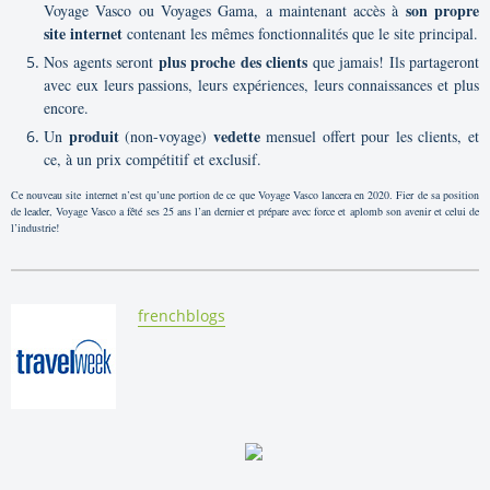
son propre
Voyage Vasco ou Voyages Gama, a maintenant accès à
site internet
contenant les mêmes fonctionnalités que le site principal.
plus proche des clients
Nos agents seront
que jamais! Ils partageront
avec eux leurs passions, leurs expériences, leurs connaissances et plus
encore.
produit
vedette
Un
(non-voyage)
mensuel offert pour les clients, et
ce, à un prix compétitif et exclusif.
Ce nouveau site internet n’est qu’une portion de ce que Voyage Vasco lancera en 2020. Fier de sa position
de leader, Voyage Vasco a fêté ses 25 ans l’an dernier et prépare avec force et aplomb son avenir et celui de
l’industrie!
By:
frenchblogs