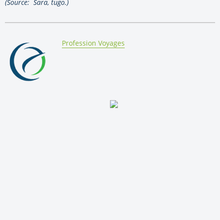
(Source: Sara, tugo.)
By:
Profession Voyages