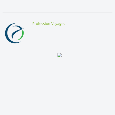
By:
Profession Voyages