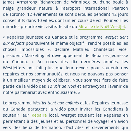
James Armstrong Richardson de
Winnipeg
, ou d’une boule à
neige grandeur nature à l’aéroport international Pearson
de
Toronto
, 12 événements se sont déroulés pendant 12 jours
consécutifs dans 10 villes, dont un en cours de vol. Pour voir les
miracles prendre vie, visitez le site du
Miracle de Noël WestJet
.
« Repaires jeunesse du
Canada
et le programme
WestJet tient
aux enfants
poursuivent le même objectif : rendre possibles les
choses impossibles », déclare Mathieu Chantelois, vice-
président, Marketing et développement de Repaires jeunesse
du
Canada
. « Au cours des dix dernières années, les
WestJetters ont fait plus que leur devoir pour soutenir nos
repaires et nos communautés, et nous ne pouvons pas penser
à un meilleur moyen de célébrer. Nous sommes fiers de faire
partie de la vidéo des
12 vols de Noël
et entrevoyons l’avenir de
notre partenariat avec enthousiasme. »
Le programme
WestJet tient aux enfants
et les Repaires jeunesse
du
Canada
partagent la vidéo pour inviter les Canadiens à
soutenir leur
Repaire
local. WestJet soutient les Repaires en
permettant à des jeunes et au personnel de voyager en avion
vers des lieux de formation, d’activités et d’événements qui