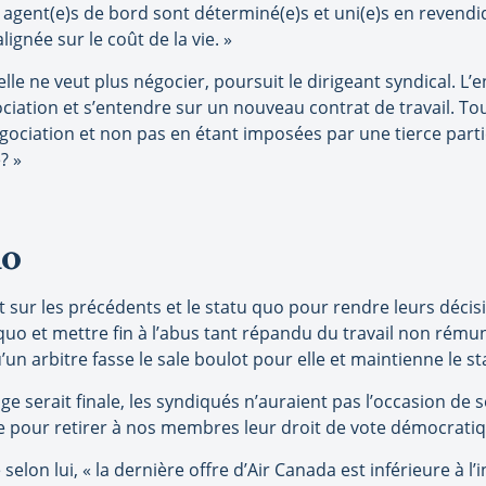
s agent(e)s de bord sont déterminé(e)s et uni(e)s en revendiq
ignée sur le coût de la vie. »
le ne veut plus négocier, poursuit le dirigeant syndical. L’e
ociation et s’entendre sur un nouveau contrat de travail. To
égociation et non pas en étant imposées par une tierce part
? »
uo
t sur les précédents et le statu quo pour rendre leurs décisi
uo et mettre fin à l’abus tant répandu du travail non rému
u’un arbitre fasse le sale boulot pour elle et maintienne le st
ge serait finale, les syndiqués n’auraient pas l’occasion de 
ge pour retirer à nos membres leur droit de vote démocratiqu
elon lui, « la dernière offre d’Air Canada est inférieure à l’i