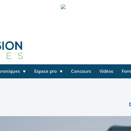
hroniques
Espace pro
Concours
Vidéos
For
D