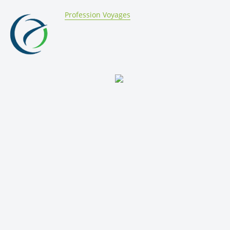
By:
Profession Voyages