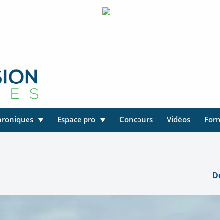
hroniques
Espace pro
Concours
Vidéos
For
De